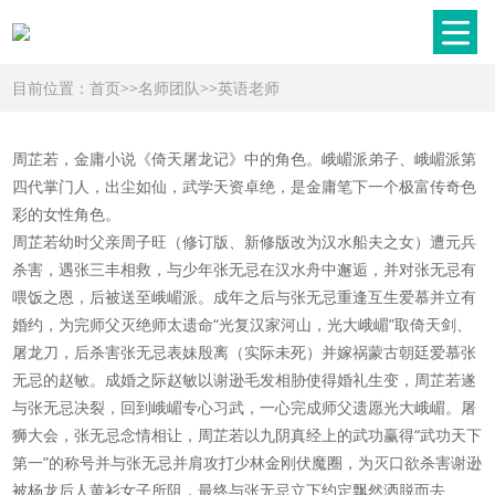
目前位置：
首页
>>
名师团队
>>
英语老师
周芷若，金庸小说《倚天屠龙记》中的角色。峨嵋派弟子、峨嵋派第
四代掌门人，出尘如仙，武学天资卓绝，是金庸笔下一个极富传奇色
彩的女性角色。
周芷若幼时父亲周子旺（修订版、新修版改为汉水船夫之女）遭元兵
杀害，遇张三丰相救，与少年张无忌在汉水舟中邂逅，并对张无忌有
喂饭之恩，后被送至峨嵋派。成年之后与张无忌重逢互生爱慕并立有
婚约，为完师父灭绝师太遗命“光复汉家河山，光大峨嵋”取倚天剑、
屠龙刀，后杀害张无忌表妹殷离（实际未死）并嫁祸蒙古朝廷爱慕张
无忌的赵敏。成婚之际赵敏以谢逊毛发相胁使得婚礼生变，周芷若遂
与张无忌决裂，回到峨嵋专心习武，一心完成师父遗愿光大峨嵋。屠
狮大会，张无忌念情相让，周芷若以九阴真经上的武功赢得“武功天下
第一”的称号并与张无忌并肩攻打少林金刚伏魔圈，为灭口欲杀害谢逊
被杨龙后人黄衫女子所阻，最终与张无忌立下约定飘然洒脱而去